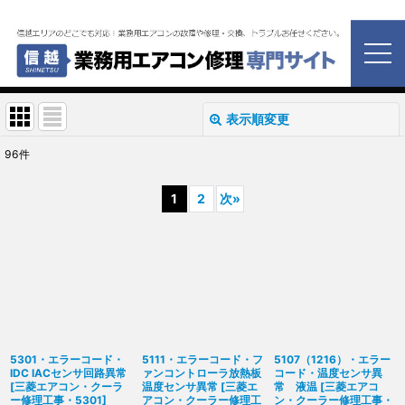
ホーム
>
新潟・長野・富山・石川・福井・山梨・業務用エアコン修理
>
三菱電機 エアコン修理
三菱電機 エアコン修理
表示順変更
閉じる
96
件
表示数
:
1
2
次
»
並び順
:
絞り込む
5301・エラーコード・
5111・エラーコード・フ
5107（1216）・エラー
IDC IACセンサ回路異常
ァンコントローラ放熱板
コード・温度センサ異
[
三菱エアコン・クーラ
温度センサ異常
[
三菱エ
常 液温
[
三菱エアコ
ー修理工事・5301
]
アコン・クーラー修理工
ン・クーラー修理工事・