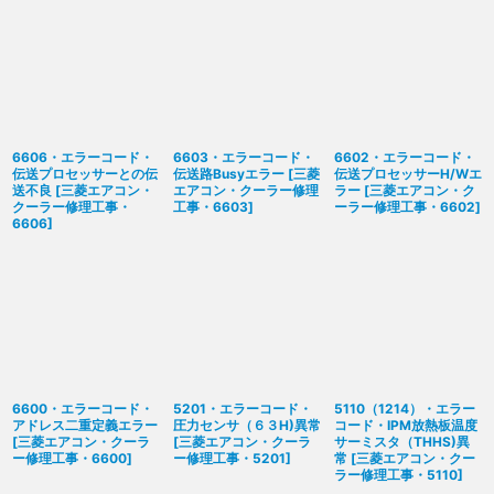
6606・エラーコード・
6603・エラーコード・
6602・エラーコード・
伝送プロセッサーとの伝
伝送路Busyエラー
[
三菱
伝送プロセッサーH/Wエ
送不良
[
三菱エアコン・
エアコン・クーラー修理
ラー
[
三菱エアコン・ク
クーラー修理工事・
工事・6603
]
ーラー修理工事・6602
]
6606
]
6600・エラーコード・
5201・エラーコード・
5110（1214）・エラー
アドレス二重定義エラー
圧力センサ（６３H)異常
コード・IPM放熱板温度
[
三菱エアコン・クーラ
[
三菱エアコン・クーラ
サーミスタ（THHS)異
ー修理工事・6600
]
ー修理工事・5201
]
常
[
三菱エアコン・クー
ラー修理工事・5110
]