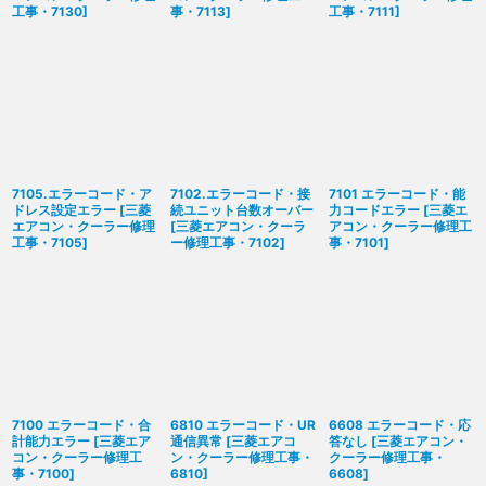
工事・7130
]
事・7113
]
工事・7111
]
7105.エラーコード・ア
7102.エラーコード・接
7101 エラーコード・能
ドレス設定エラー
[
三菱
続ユニット台数オーバー
力コードエラー
[
三菱エ
エアコン・クーラー修理
[
三菱エアコン・クーラ
アコン・クーラー修理工
工事・7105
]
ー修理工事・7102
]
事・7101
]
7100 エラーコード・合
6810 エラーコード・UR
6608 エラーコード・応
計能力エラー
[
三菱エア
通信異常
[
三菱エアコ
答なし
[
三菱エアコン・
コン・クーラー修理工
ン・クーラー修理工事・
クーラー修理工事・
事・7100
]
6810
]
6608
]