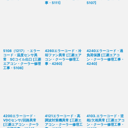
事・5111
]
5107
]
5108（1217）・エラー
4260エラーコード・冷
4240エラーコード・過
コード・温度センサ異
却ファン異常
[
三菱エア
負荷保護
[
三菱エアコ
常 SCコイル出口
[
三菱
コン・クーラー修理工
ン・クーラー修理工事・
エアコン・クーラー修理
事・4260
]
4240
]
工事・5108
]
4200エラーコード・
4121エラーコード・高
4103.エラーコード・逆
VDCセンサ/回路異常
調波対策機異常
[
三菱エ
相/欠相異常
[
三菱エアコ
[
三菱エアコン・クーラ
アコン・クーラー修理工
ン・クーラー修理工事・