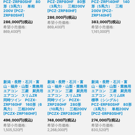
PCZ-ZRP80SHF 80
PCZ-ZRP80HF 80形
PCZ-ZRP140HF 140
形（3馬力） 単相
（3馬力） 三相200V
形（5馬力） 三相
200V
[
PCZ-
[
PCZ-ZRP80HF
]
200V
[
PCZ-
ZRP80SHF
]
ZRP140HF
]
286,000
円
(税込)
286,000
円
(税込)
383,000
円
(税込)
希望小売価格
:
希望小売価格
:
869,400
円
希望小売価格
:
869,400
円
1,161,000
円
新潟・長野・石川・富
新潟・長野・石川・富
新潟・長野・石川・富
山・福井・山梨・業務用
山・福井・山梨・業務用
山・福井・山梨・業務用
エアコン 三菱 厨房用
エアコン 三菱 厨房用
エアコン 三菱 厨房用
エアコン スリムZR
エアコン スリムZR
エアコン スリムER
同時ツイン PCZX-
同時ツイン PCZX-
標準（シングル）
ZRP160HF 160形（6
ZRP280HF 280形
PCZ-ERP80SHF 80形
馬力） 三相200V
（10馬力） 三相200V
（3馬力） 単相200V
[
PCZX-ZRP160HF
]
[
PCZX-ZRP280HF
]
[
PCZ-ERP80SHF
]
496,000
円
(税込)
748,000
円
(税込)
274,000
円
(税込)
希望小売価格
:
希望小売価格
:
希望小売価格
:
1,505,520
円
2,268,000
円
830,520
円