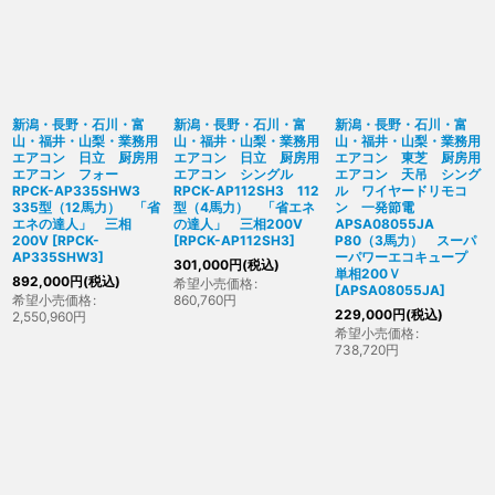
新潟・長野・石川・富
新潟・長野・石川・富
新潟・長野・石川・富
山・福井・山梨・業務用
山・福井・山梨・業務用
山・福井・山梨・業務用
エアコン 日立 厨房用
エアコン 日立 厨房用
エアコン 東芝 厨房用
エアコン フォー
エアコン シングル
エアコン 天吊 シング
RPCK-AP335SHW3
RPCK-AP112SH3 112
ル ワイヤードリモコ
335型（12馬力） 「省
型（4馬力） 「省エネ
ン 一発節電
エネの達人」 三相
の達人」 三相200V
APSA08055JA
200V
[
RPCK-
[
RPCK-AP112SH3
]
P80（3馬力） スーパ
AP335SHW3
]
ーパワーエコキュープ
301,000
円
(税込)
単相200Ｖ
892,000
円
(税込)
希望小売価格
:
[
APSA08055JA
]
希望小売価格
:
860,760
円
229,000
円
(税込)
2,550,960
円
希望小売価格
:
738,720
円