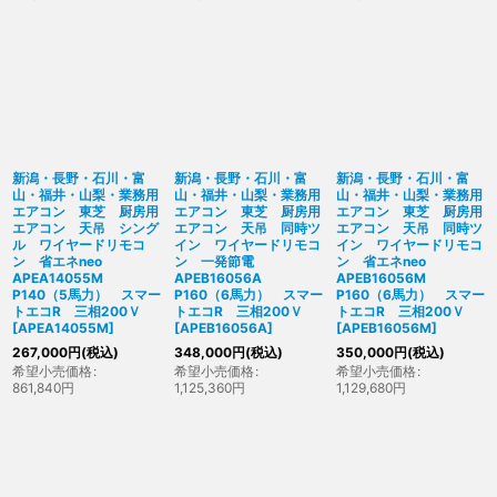
新潟・長野・石川・富
新潟・長野・石川・富
新潟・長野・石川・富
山・福井・山梨・業務用
山・福井・山梨・業務用
山・福井・山梨・業務用
エアコン 東芝 厨房用
エアコン 東芝 厨房用
エアコン 東芝 厨房用
エアコン 天吊 シング
エアコン 天吊 同時ツ
エアコン 天吊 同時ツ
ル ワイヤードリモコ
イン ワイヤードリモコ
イン ワイヤードリモコ
ン 省エネneo
ン 一発節電
ン 省エネneo
APEA14055M
APEB16056A
APEB16056M
P140（5馬力） スマー
P160（6馬力） スマー
P160（6馬力） スマー
トエコR 三相200Ｖ
トエコR 三相200Ｖ
トエコR 三相200Ｖ
[
APEA14055M
]
[
APEB16056A
]
[
APEB16056M
]
267,000
円
(税込)
348,000
円
(税込)
350,000
円
(税込)
希望小売価格
:
希望小売価格
:
希望小売価格
:
861,840
円
1,125,360
円
1,129,680
円