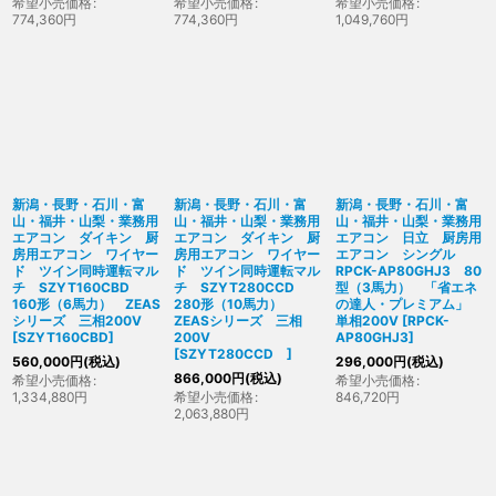
希望小売価格
:
希望小売価格
:
希望小売価格
:
774,360
円
774,360
円
1,049,760
円
新潟・長野・石川・富
新潟・長野・石川・富
新潟・長野・石川・富
山・福井・山梨・業務用
山・福井・山梨・業務用
山・福井・山梨・業務用
エアコン ダイキン 厨
エアコン ダイキン 厨
エアコン 日立 厨房用
房用エアコン ワイヤー
房用エアコン ワイヤー
エアコン シングル
ド ツイン同時運転マル
ド ツイン同時運転マル
RPCK-AP80GHJ3 80
チ SZYT160CBD
チ SZYT280CCD
型（3馬力） 「省エネ
160形（6馬力） ZEAS
280形（10馬力）
の達人・プレミアム」
シリーズ 三相200V
ZEASシリーズ 三相
単相200V
[
RPCK-
[
SZYT160CBD
]
200V
AP80GHJ3
]
[
SZYT280CCD
]
560,000
円
(税込)
296,000
円
(税込)
866,000
円
(税込)
希望小売価格
:
希望小売価格
:
1,334,880
円
希望小売価格
:
846,720
円
2,063,880
円