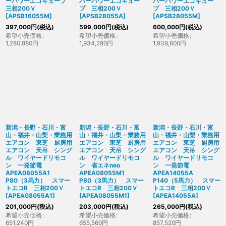
ーパワーエコキュープ
パーパワーエコキュー
パーパワーエコキュー
三相200Ｖ
プ 三相200Ｖ
プ 三相200Ｖ
[
APSB16055M
]
[
APSB28055A
]
[
APSB28055M
]
397,000
円
(税込)
599,000
円
(税込)
600,000
円
(税込)
希望小売価格
:
希望小売価格
:
希望小売価格
:
1,280,880
円
1,934,280
円
1,938,600
円
新潟・長野・石川・富
新潟・長野・石川・富
新潟・長野・石川・富
山・福井・山梨・業務用
山・福井・山梨・業務用
山・福井・山梨・業務用
エアコン 東芝 厨房用
エアコン 東芝 厨房用
エアコン 東芝 厨房用
エアコン 天吊 シング
エアコン 天吊 シング
エアコン 天吊 シング
ル ワイヤードリモコ
ル ワイヤードリモコ
ル ワイヤードリモコ
ン 一発節電
ン 省エネneo
ン 一発節電
APEA08055A1
APEA08055M1
APEA14055A
P80（3馬力） スマー
P80（3馬力） スマー
P140（5馬力） スマー
トエコR 三相200Ｖ
トエコR 三相200Ｖ
トエコR 三相200Ｖ
[
APEA08055A1
]
[
APEA08055M1
]
[
APEA14055A
]
201,000
円
(税込)
203,000
円
(税込)
265,000
円
(税込)
希望小売価格
:
希望小売価格
:
希望小売価格
:
651,240
円
655,560
円
857,520
円