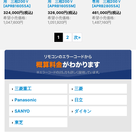
用 三相200Ｖ
用 三相200Ｖ
専用 三相200Ｖ
[
APRB16055A
]
[
APRB16055M
]
[
APRB28055A
]
324,000
円
(税込)
326,000
円
(税込)
461,000
円
(税込)
希望小売価格
:
希望小売価格
:
希望小売価格
:
1,047,600
円
1,051,920
円
1,487,160
円
1
2
次
»
三菱重工
三菱
Panasonic
日立
SANYO
ダイキン
東芝