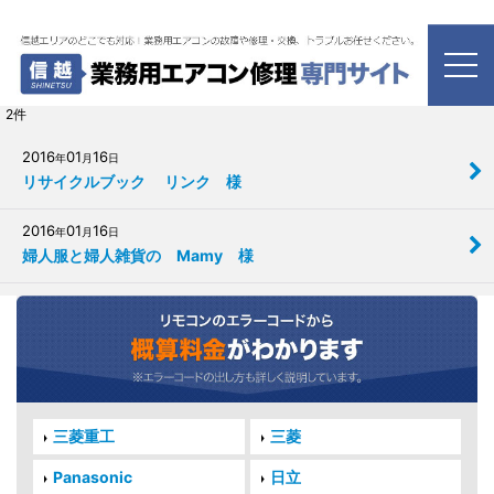
ホーム
>
お客様の声
お客様の声
2
件
2016
01
16
年
月
日
リサイクルブック リンク 様
2016
01
16
年
月
日
婦人服と婦人雑貨の Mamy 様
三菱重工
三菱
Panasonic
日立