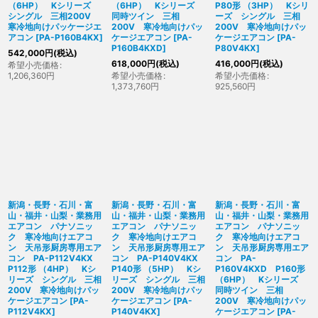
（6HP） Kシリーズ
（6HP） Kシリーズ
P80形 （3HP） Kシリ
シングル 三相200V
同時ツイン 三相
ーズ シングル 三相
寒冷地向けパッケージエ
200V 寒冷地向けパッ
200V 寒冷地向けパッ
アコン
[
PA-P160B4KX
]
ケージエアコン
[
PA-
ケージエアコン
[
PA-
P160B4KXD
]
P80V4KX
]
542,000
円
(税込)
618,000
円
(税込)
416,000
円
(税込)
希望小売価格
:
1,206,360
円
希望小売価格
:
希望小売価格
:
1,373,760
円
925,560
円
新潟・長野・石川・富
新潟・長野・石川・富
新潟・長野・石川・富
山・福井・山梨・業務用
山・福井・山梨・業務用
山・福井・山梨・業務用
エアコン パナソニッ
エアコン パナソニッ
エアコン パナソニッ
ク 寒冷地向けエアコ
ク 寒冷地向けエアコ
ク 寒冷地向けエアコ
ン 天吊形厨房専用エア
ン 天吊形厨房専用エア
ン 天吊形厨房専用エア
コン PA-P112V4KX
コン PA-P140V4KX
コン PA-
P112形 （4HP） Kシ
P140形 （5HP） Kシ
P160V4KXD P160形
リーズ シングル 三相
リーズ シングル 三相
（6HP） Kシリーズ
200V 寒冷地向けパッ
200V 寒冷地向けパッ
同時ツイン 三相
ケージエアコン
[
PA-
ケージエアコン
[
PA-
200V 寒冷地向けパッ
P112V4KX
]
P140V4KX
]
ケージエアコン
[
PA-