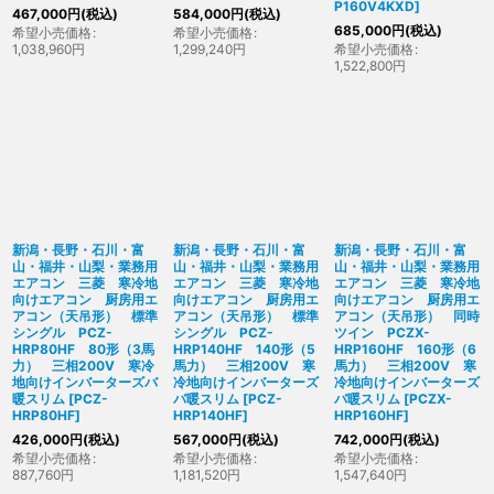
P160V4KXD
]
467,000
円
(税込)
584,000
円
(税込)
685,000
円
(税込)
希望小売価格
:
希望小売価格
:
1,038,960
円
1,299,240
円
希望小売価格
:
1,522,800
円
新潟・長野・石川・富
新潟・長野・石川・富
新潟・長野・石川・富
山・福井・山梨・業務用
山・福井・山梨・業務用
山・福井・山梨・業務用
エアコン 三菱 寒冷地
エアコン 三菱 寒冷地
エアコン 三菱 寒冷地
向けエアコン 厨房用エ
向けエアコン 厨房用エ
向けエアコン 厨房用エ
アコン（天吊形） 標準
アコン（天吊形） 標準
アコン（天吊形） 同時
シングル PCZ-
シングル PCZ-
ツイン PCZX-
HRP80HF 80形（3馬
HRP140HF 140形（5
HRP160HF 160形（6
力） 三相200V 寒冷
馬力） 三相200V 寒
馬力） 三相200V 寒
地向けインバーターズバ
冷地向けインバーターズ
冷地向けインバーターズ
暖スリム
[
PCZ-
バ暖スリム
[
PCZ-
バ暖スリム
[
PCZX-
HRP80HF
]
HRP140HF
]
HRP160HF
]
426,000
円
(税込)
567,000
円
(税込)
742,000
円
(税込)
希望小売価格
:
希望小売価格
:
希望小売価格
:
887,760
円
1,181,520
円
1,547,640
円