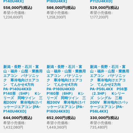
P140U4KX
]
P160U4KX
]
P112U4KXD
]
556,000
円
(税込)
566,000
円
(税込)
529,000
円
(税込)
希望小売価格
:
希望小売価格
:
希望小売価格
:
1,236,600
円
1,258,200
円
1,177,200
円
新潟・長野・石川・富
新潟・長野・石川・富
新潟・長野・石川・富
山・福井・山梨・業務用
山・福井・山梨・業務用
山・福井・山梨・業務用
エアコン パナソニッ
エアコン パナソニッ
エアコン パナソニッ
ク 寒冷地向けエアコ
ク 寒冷地向けエアコ
ク 寒冷地向けエアコ
ン てんかせ4方向
ン てんかせ4方向
ン てんかせ2方向
PA-P140U4KXD
PA-P160U4KXD
PA-P56L4KX P56形
P140形 （5HP） Kシ
P160形 （6HP） Kシ
（2.3HP） Kシリー
リーズ 同時ツイン 三
リーズ 同時ツイン 三
ズ シングル 三相
相200V 寒冷地向けパ
相200V 寒冷地向けパ
200V 寒冷地向けパッ
ッケージエアコン
[
PA-
ッケージエアコン
[
PA-
ケージエアコン
[
PA-
P140U4KXD
]
P160U4KXD
]
P56L4KX
]
644,000
円
(税込)
652,000
円
(税込)
330,000
円
(税込)
希望小売価格
:
希望小売価格
:
希望小売価格
:
1,432,080
円
1,449,360
円
735,480
円