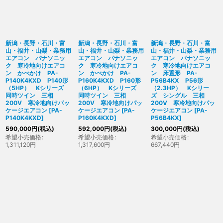
新潟・長野・石川・富
新潟・長野・石川・富
新潟・長野・石川・富
山・福井・山梨・業務用
山・福井・山梨・業務用
山・福井・山梨・業務用
エアコン パナソニッ
エアコン パナソニッ
エアコン パナソニッ
ク 寒冷地向けエアコ
ク 寒冷地向けエアコ
ク 寒冷地向けエアコ
ン かべかけ PA-
ン かべかけ PA-
ン 床置形 PA-
P140K4KXD P140形
P160K4KXD P160形
P56B4KX P56形
（5HP） Kシリーズ
（6HP） Kシリーズ
（2.3HP） Kシリー
同時ツイン 三相
同時ツイン 三相
ズ シングル 三相
200V 寒冷地向けパッ
200V 寒冷地向けパッ
200V 寒冷地向けパッ
ケージエアコン
[
PA-
ケージエアコン
[
PA-
ケージエアコン
[
PA-
P140K4KXD
]
P160K4KXD
]
P56B4KX
]
590,000
円
(税込)
592,000
円
(税込)
300,000
円
(税込)
希望小売価格
:
希望小売価格
:
希望小売価格
:
1,311,120
円
1,317,600
円
667,440
円