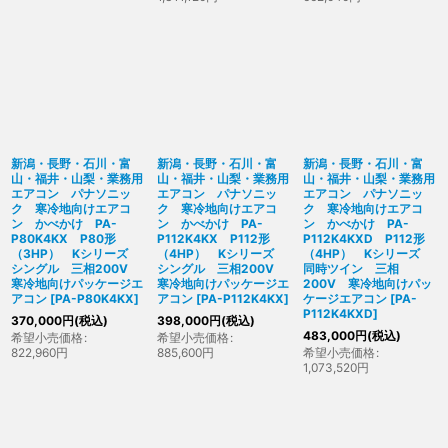
新潟・長野・石川・富
新潟・長野・石川・富
新潟・長野・石川・富
山・福井・山梨・業務用
山・福井・山梨・業務用
山・福井・山梨・業務用
エアコン パナソニッ
エアコン パナソニッ
エアコン パナソニッ
ク 寒冷地向けエアコ
ク 寒冷地向けエアコ
ク 寒冷地向けエアコ
ン かべかけ PA-
ン かべかけ PA-
ン かべかけ PA-
P80K4KX P80形
P112K4KX P112形
P112K4KXD P112形
（3HP） Kシリーズ
（4HP） Kシリーズ
（4HP） Kシリーズ
シングル 三相200V
シングル 三相200V
同時ツイン 三相
寒冷地向けパッケージエ
寒冷地向けパッケージエ
200V 寒冷地向けパッ
アコン
[
PA-P80K4KX
]
アコン
[
PA-P112K4KX
]
ケージエアコン
[
PA-
P112K4KXD
]
370,000
円
(税込)
398,000
円
(税込)
483,000
円
(税込)
希望小売価格
:
希望小売価格
:
822,960
円
885,600
円
希望小売価格
:
1,073,520
円