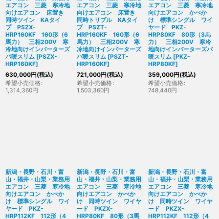
エアコン 三菱 寒冷地
エアコン 三菱 寒冷地
エアコン 三菱 寒冷地
向けエアコン 床置き
向けエアコン 床置き
向けエアコン かべか
同時ツイン KAタイ
同時トリプル KAタイ
け 標準シングル ワイ
プ PSZX-
プ PSZT-
ヤード PKZ-
HRP160KF 160形（6
HRP160KF 160形（6
HRP80KF 80形（3馬
馬力） 三相200V 寒
馬力） 三相200V 寒
力） 三相200V 寒冷
冷地向けインバーターズ
冷地向けインバーターズ
地向けインバーターズバ
バ暖スリム
[
PSZX-
バ暖スリム
[
PSZT-
暖スリム
[
PKZ-
HRP160KF
]
HRP160KF
]
HRP80KF
]
630,000
円
(税込)
721,000
円
(税込)
359,000
円
(税込)
希望小売価格
:
希望小売価格
:
希望小売価格
:
1,314,360
円
1,503,360
円
748,440
円
新潟・長野・石川・富
新潟・長野・石川・富
新潟・長野・石川・富
山・福井・山梨・業務用
山・福井・山梨・業務用
山・福井・山梨・業務用
エアコン 三菱 寒冷地
エアコン 三菱 寒冷地
エアコン 三菱 寒冷地
向けエアコン かべか
向けエアコン かべか
向けエアコン かべか
け 標準シングル ワイ
け 同時ツイン ワイヤ
け 同時ツイン ワイヤ
ヤード PKZ-
ード PKZX-
ード PKZX-
HRP112KF 112形（4
HRP80KF 80形（3馬
HRP112KF 112形（4