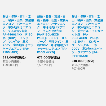
新潟・長野・石川・富
新潟・長野・石川・富
新潟・長野・石川・富
山・福井・山梨・業務用
山・福井・山梨・業務用
山・福井・山梨・業務用
エアコン パナソニッ
エアコン パナソニッ
エアコン パナソニッ
ク 寒冷地向けエアコ
ク 寒冷地向けエアコ
ク 寒冷地向けエアコ
ン てんかせ2方向
ン てんかせ2方向
ン 天井ビルトインカセ
PA-P160L4KX P160
PA-P160L4KXD
ット形 PA-
形 （6HP） Kシリー
P160形 （6HP） Kシ
P56F4KXN P56形
ズ シングル 三相
リーズ 同時ツイン 三
（2.3HP） Kシリー
200V 寒冷地向けパッ
相200V 寒冷地向けパ
ズ シングル 三相
ケージエアコン
[
PA-
ッケージエアコン
[
PA-
200V 寒冷地向けパッ
P160L4KX
]
P160L4KXD
]
ケージエアコン
[
PA-
P56F4KXN
]
583,000
円
(税込)
675,000
円
(税込)
318,000
円
(税込)
希望小売価格
:
希望小売価格
:
1,296,000
円
1,501,200
円
希望小売価格
:
707,400
円