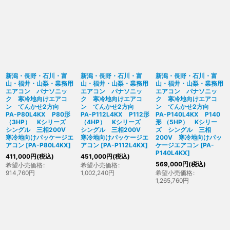
新潟・長野・石川・富
新潟・長野・石川・富
新潟・長野・石川・富
山・福井・山梨・業務用
山・福井・山梨・業務用
山・福井・山梨・業務用
エアコン パナソニッ
エアコン パナソニッ
エアコン パナソニッ
ク 寒冷地向けエアコ
ク 寒冷地向けエアコ
ク 寒冷地向けエアコ
ン てんかせ2方向
ン てんかせ2方向
ン てんかせ2方向
PA-P80L4KX P80形
PA-P112L4KX P112形
PA-P140L4KX P140
（3HP） Kシリーズ
（4HP） Kシリーズ
形 （5HP） Kシリー
シングル 三相200V
シングル 三相200V
ズ シングル 三相
寒冷地向けパッケージエ
寒冷地向けパッケージエ
200V 寒冷地向けパッ
アコン
[
PA-P80L4KX
]
アコン
[
PA-P112L4KX
]
ケージエアコン
[
PA-
P140L4KX
]
411,000
円
(税込)
451,000
円
(税込)
569,000
円
(税込)
希望小売価格
:
希望小売価格
:
914,760
円
1,002,240
円
希望小売価格
:
1,265,760
円