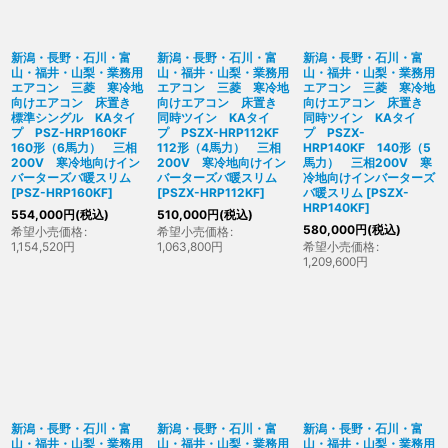
新潟・長野・石川・富
新潟・長野・石川・富
新潟・長野・石川・富
山・福井・山梨・業務用
山・福井・山梨・業務用
山・福井・山梨・業務用
エアコン 三菱 寒冷地
エアコン 三菱 寒冷地
エアコン 三菱 寒冷地
向けエアコン 床置き
向けエアコン 床置き
向けエアコン 床置き
標準シングル KAタイ
同時ツイン KAタイ
同時ツイン KAタイ
プ PSZ-HRP160KF
プ PSZX-HRP112KF
プ PSZX-
160形（6馬力） 三相
112形（4馬力） 三相
HRP140KF 140形（5
200V 寒冷地向けイン
200V 寒冷地向けイン
馬力） 三相200V 寒
バーターズバ暖スリム
バーターズバ暖スリム
冷地向けインバーターズ
[
PSZ-HRP160KF
]
[
PSZX-HRP112KF
]
バ暖スリム
[
PSZX-
HRP140KF
]
554,000
円
(税込)
510,000
円
(税込)
580,000
円
(税込)
希望小売価格
:
希望小売価格
:
1,154,520
円
1,063,800
円
希望小売価格
:
1,209,600
円
新潟・長野・石川・富
新潟・長野・石川・富
新潟・長野・石川・富
山・福井・山梨・業務用
山・福井・山梨・業務用
山・福井・山梨・業務用