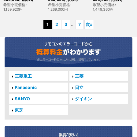
希望小売価格
:
希望小売価格
:
希望小売価格
:
1,159,920
円
1,269,000
円
1,449,360
円
1
2
3
...
7
次
»
三菱重工
三菱
Panasonic
日立
SANYO
ダイキン
東芝