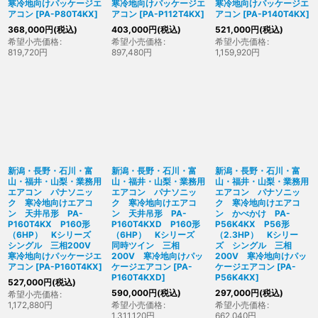
寒冷地向けパッケージエ
寒冷地向けパッケージエ
寒冷地向けパッケージエ
アコン
[
PA-P80T4KX
]
アコン
[
PA-P112T4KX
]
アコン
[
PA-P140T4KX
]
368,000
円
(税込)
403,000
円
(税込)
521,000
円
(税込)
希望小売価格
:
希望小売価格
:
希望小売価格
:
819,720
円
897,480
円
1,159,920
円
新潟・長野・石川・富
新潟・長野・石川・富
新潟・長野・石川・富
山・福井・山梨・業務用
山・福井・山梨・業務用
山・福井・山梨・業務用
エアコン パナソニッ
エアコン パナソニッ
エアコン パナソニッ
ク 寒冷地向けエアコ
ク 寒冷地向けエアコ
ク 寒冷地向けエアコ
ン 天井吊形 PA-
ン 天井吊形 PA-
ン かべかけ PA-
P160T4KX P160形
P160T4KXD P160形
P56K4KX P56形
（6HP） Kシリーズ
（6HP） Kシリーズ
（2.3HP） Kシリー
シングル 三相200V
同時ツイン 三相
ズ シングル 三相
寒冷地向けパッケージエ
200V 寒冷地向けパッ
200V 寒冷地向けパッ
アコン
[
PA-P160T4KX
]
ケージエアコン
[
PA-
ケージエアコン
[
PA-
P160T4KXD
]
P56K4KX
]
527,000
円
(税込)
590,000
円
(税込)
297,000
円
(税込)
希望小売価格
:
1,172,880
円
希望小売価格
:
希望小売価格
:
1,311,120
円
662,040
円