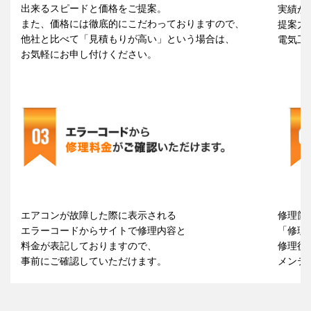
出来るスピードと価格をご提案。
実績が
また、価格には徹底的にこだわっておりますので、
提案力
他社と比べて「見積もりが高い」という場合は、
電気工
お気軽にお申し付けください。
エアコンが故障した際に表示される
修理箇
エラーコードからサイトで修理内容と
「修理
料金が表記しておりますので、
修理後
事前にご確認していただけます。
メンテ