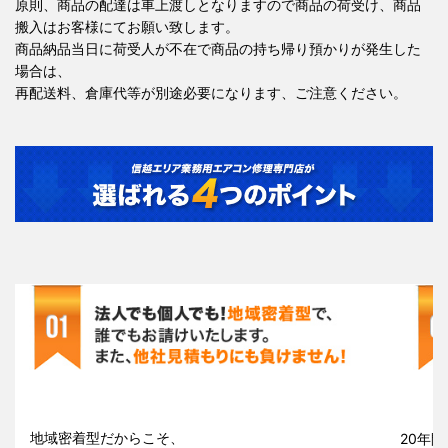
原則、商品の配達は車上渡しとなりますので商品の荷受け、商品
搬入はお客様にてお願い致します。
商品納品当日に荷受人が不在で商品の持ち帰り預かりが発生した
場合は、
再配送料、倉庫代等が別途必要になります、ご注意ください。
地域密着型だからこそ、
20年間