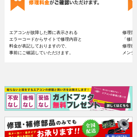
エアコンが故障した際に表示される
修理箇
エラーコードからサイトで修理内容と
「修理
料金が表記しておりますので、
修理後
事前にご確認していただけます。
メンテ