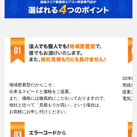
20年間
地域密着型だからこそ、
実績が
出来るスピードと価格をご提案。
提案力
また、価格には徹底的にこだわっておりますので、
電気工
他社と比べて「見積もりが高い」という場合は、
お気軽にお申し付けください。