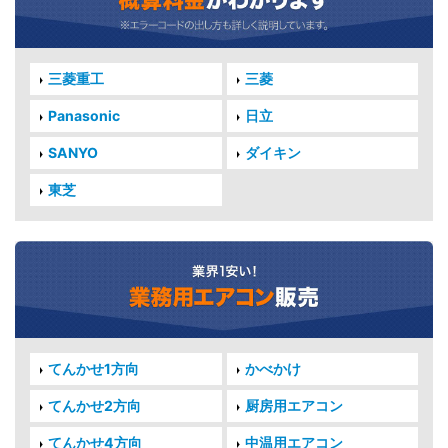
三菱重工
三菱
Panasonic
日立
SANYO
ダイキン
東芝
てんかせ1方向
かべかけ
てんかせ2方向
厨房用エアコン
てんかせ4方向
中温用エアコン