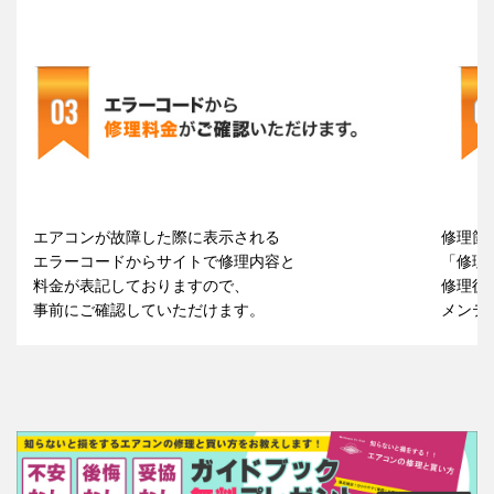
エアコンが故障した際に表示される
修理箇
エラーコードからサイトで修理内容と
「修理
料金が表記しておりますので、
修理後
事前にご確認していただけます。
メンテ