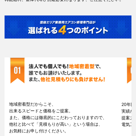
地域密着型だからこそ、
20年間
出来るスピードと価格をご提案。
実績が
また、価格には徹底的にこだわっておりますので、
提案力
他社と比べて「見積もりが高い」という場合は、
電気工
お気軽にお申し付けください。