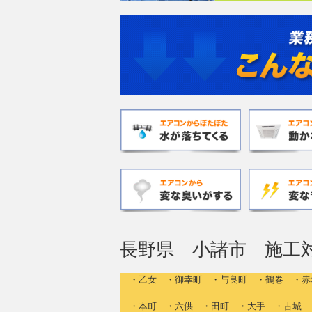
長野県 小諸市 施工
・乙女 ・御幸町 ・与良町 ・鶴巻 ・赤
・本町 ・六供 ・田町 ・大手 ・古城 