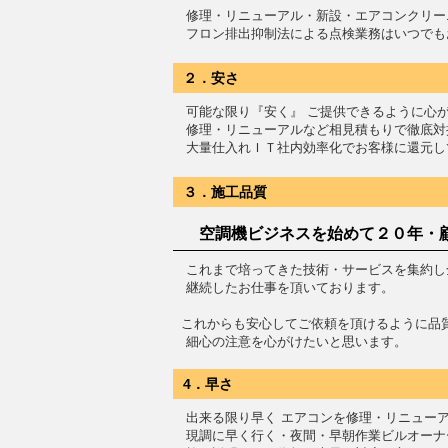
修理・リニューアル・新設・エアコンクリー
フロン排出抑制法による点検業務はいつでも
２．安さ
可能な限り『安く』 ご提供できるように心
修理・リニューアルなど相見積もりで徹底対
大量仕入れＩＴ社内効率化でお客様に還元し
３．施工品質
空調機ビジネスを始めて２０年・
これまで培ってきた技術・サービスを集約し
継続したお仕事を頂いております。
これからも安心してご依頼を頂けるように品
細心の注意を心がけたいと思います。
4．早さ
出来る限り早く エアコンを修理・リニュー
現調に早く行く・夜間・早朝作業ビルオーナ