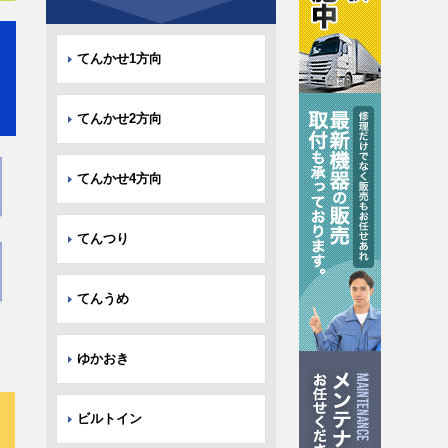
てんかせ1方向
てんかせ2方向
てんかせ4方向
てんつり
てんうめ
ゆかおき
ビルトイン