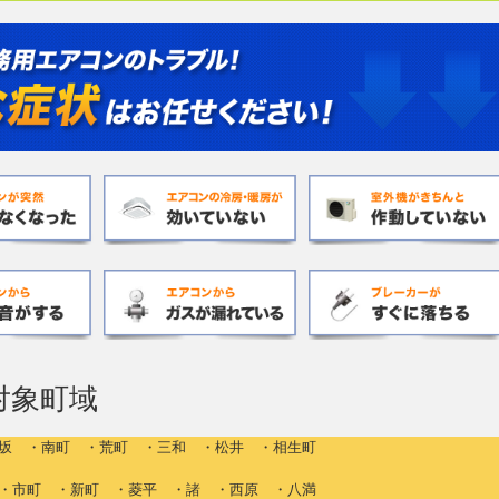
対象町域
坂 ・南町 ・荒町 ・三和 ・松井 ・相生町
・市町 ・新町 ・菱平 ・諸 ・西原 ・八満