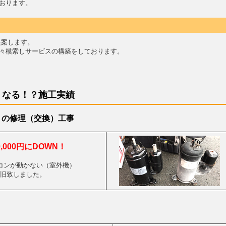
おります。
提案します。
々模索しサービスの構築をしております。
くなる！？施工実績
）の修理（交換）工事
30,000円にDOWN！
コンが動かない（室外機）
旧致しました。