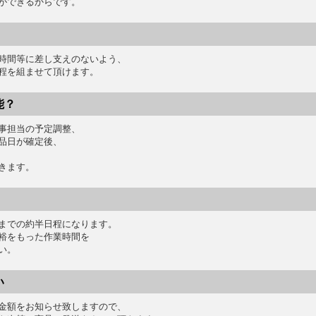
ができるからです。
時間等に差し支えのないよう、
程を組ませて頂けます。
能？
事担当の予定調整、
品日が確定後、
きます。
までの約半日程になります。
裕をもった作業時間を
い。
い
金額をお知らせ致しますので、