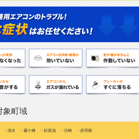
対象町域
 ・清水 ・霧ケ峰 ・杉菜池 ・渋崎 ・赤羽根