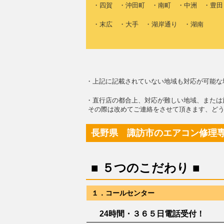
・四賀 ・沖田町 ・南町 ・中洲 ・豊田
・末広 ・大手 ・湖岸通り ・湖南
・上記に記載されていない地域も対応が可能な
・直行店の都合上、対応が難しい地域、または
その際は改めてご連絡をさせて頂きます、どう
長野県 諏訪市のエアコン修理
■ ５つのこだわり ■
１．コールセンター
24時間・３６５日電話受付！