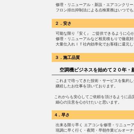
修理・リニューアル・新設・エアコンクリー
フロン排出抑制法による点検業務はいつでも
２．安さ
可能な限り『安く』 ご提供できるように心
修理・リニューアルなど相見積もりで徹底対
大量仕入れＩＴ社内効率化でお客様に還元し
３．施工品質
空調機ビジネスを始めて２０年・
これまで培ってきた技術・サービスを集約し
継続したお仕事を頂いております。
これからも安心してご依頼を頂けるように品
細心の注意を心がけたいと思います。
4．早さ
出来る限り早く エアコンを修理・リニュー
現調に早く行く・夜間・早朝作業ビルオーナ