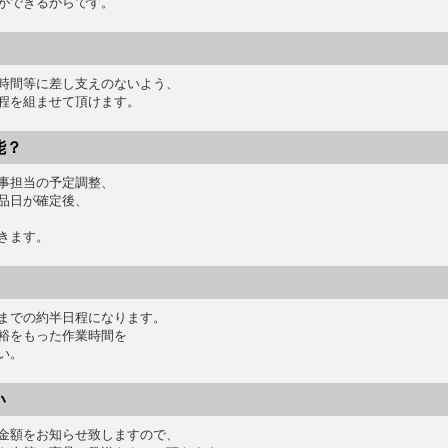
ができるからです。
時間等に差し支えのないよう、
程を組ませて頂けます。
能？
事担当の予定調整、
品日が確定後、
きます。
までの約半日程になります。
裕をもった作業時間を
い。
い
金額をお知らせ致しますので、