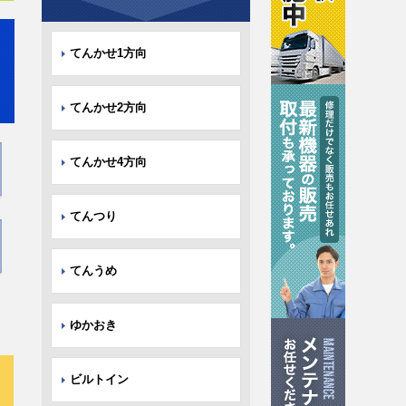
てんかせ1方向
てんかせ2方向
てんかせ4方向
てんつり
てんうめ
ゆかおき
ビルトイン