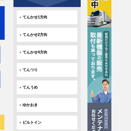
てんかせ1方向
てんかせ2方向
てんかせ4方向
てんつり
てんうめ
ゆかおき
ビルトイン