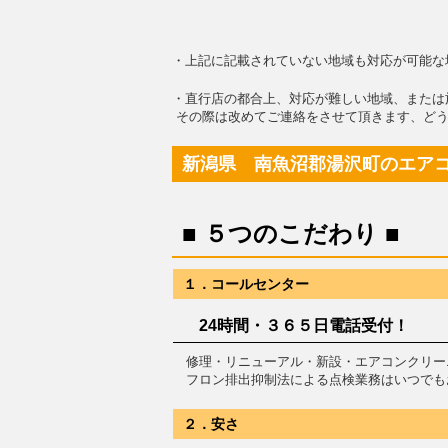
・上記に記載されていない地域も対応が可能な
・直行店の都合上、対応が難しい地域、または
その際は改めてご連絡をさせて頂きます、どう
新潟県 南魚沼郡湯沢町のエア
■ ５つのこだわり ■
１．コールセンター
24時間・３６５日電話受付！
修理・リニューアル・新設・エアコンクリー
フロン排出抑制法による点検業務はいつでも
２．安さ