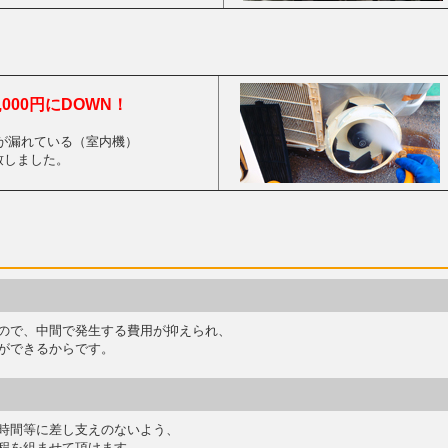
,000円にDOWN！
 水が漏れている（室内機）
致しました。
ので、中間で発生する費用が抑えられ、
ができるからです。
時間等に差し支えのないよう、
程を組ませて頂けます。