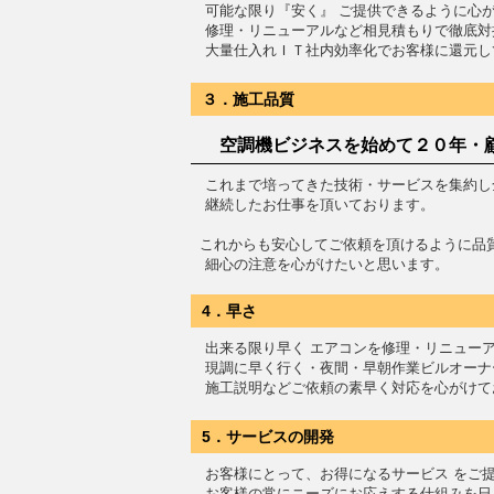
可能な限り『安く』 ご提供できるように心
修理・リニューアルなど相見積もりで徹底対
大量仕入れＩＴ社内効率化でお客様に還元し
３．施工品質
空調機ビジネスを始めて２０年・
これまで培ってきた技術・サービスを集約し
継続したお仕事を頂いております。
これからも安心してご依頼を頂けるように品
細心の注意を心がけたいと思います。
4．早さ
出来る限り早く エアコンを修理・リニュー
現調に早く行く・夜間・早朝作業ビルオーナ
施工説明などご依頼の素早く対応を心がけて
5．サービスの開発
お客様にとって、お得になるサービス をご
お客様の常にニーズにお応えする仕組みを日