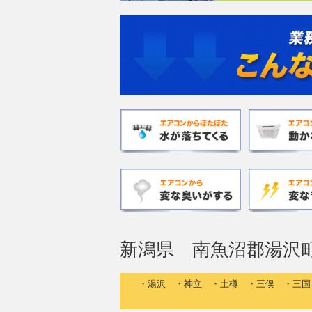
新潟県 南魚沼郡湯沢
・湯沢 ・神立 ・土樽 ・三俣 ・三国