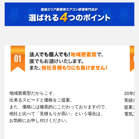
地域密着型だからこそ、
20年間
出来るスピードと価格をご提案。
実績が
また、価格には徹底的にこだわっておりますので、
提案力
他社と比べて「見積もりが高い」という場合は、
電気工
お気軽にお申し付けください。