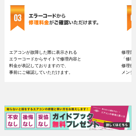
エアコンが故障した際に表示される
修理箇
エラーコードからサイトで修理内容と
「修理
料金が表記しておりますので、
修理後
事前にご確認していただけます。
メンテ