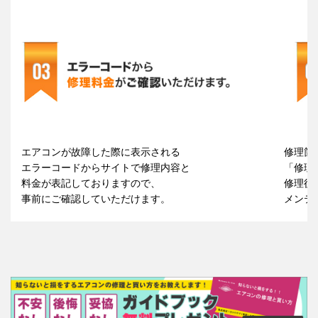
エアコンが故障した際に表示される
修理箇
エラーコードからサイトで修理内容と
「修理
料金が表記しておりますので、
修理後
事前にご確認していただけます。
メンテ