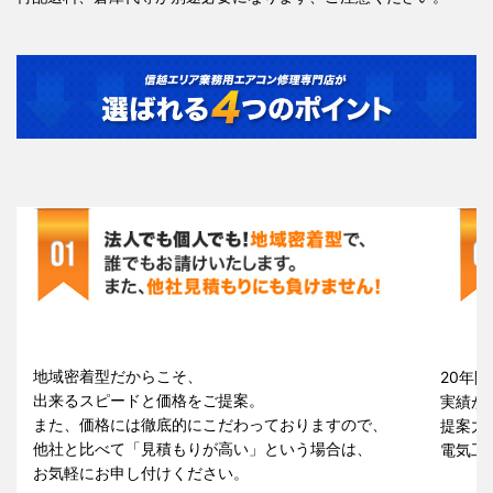
地域密着型だからこそ、
20年間
出来るスピードと価格をご提案。
実績が
また、価格には徹底的にこだわっておりますので、
提案力
他社と比べて「見積もりが高い」という場合は、
電気工
お気軽にお申し付けください。