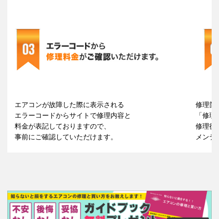
エアコンが故障した際に表示される
修理箇
エラーコードからサイトで修理内容と
「修理
料金が表記しておりますので、
修理後
事前にご確認していただけます。
メンテ