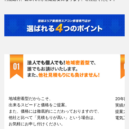
地域密着型だからこそ、
20年間
出来るスピードと価格をご提案。
実績が
また、価格には徹底的にこだわっておりますので、
提案力
他社と比べて「見積もりが高い」という場合は、
電気工
お気軽にお申し付けください。