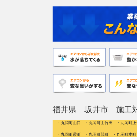
福井県 坂井市 施工
・丸岡町山口 ・丸岡町山竹田 ・丸岡町上
・丸岡町霞町 ・丸岡町巽町 ・丸岡町本町