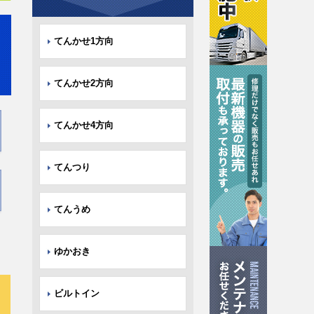
てんかせ1方向
てんかせ2方向
てんかせ4方向
てんつり
てんうめ
ゆかおき
ビルトイン