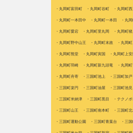
・丸岡町富田町 ・丸岡町谷町 ・丸岡町西
・丸岡町一本田中 ・丸岡町一本田 ・丸岡
・丸岡町愛宕 ・丸岡町里丸岡 ・丸岡町猪
・丸岡町野中山王 ・丸岡町末政 ・丸岡町
・丸岡町熊堂 ・丸岡町寅国 ・丸岡町上安
・丸岡町羽崎 ・丸岡町新九頭竜 ・丸岡町
・丸岡町舟寄 ・三国町池上 ・三国町加戸
・三国町楽円 ・三国町油屋 ・三国町池見
・三国町米納津 ・三国町黒目 ・テクノポ
・三国町山王 ・三国町南本町 ・三国町北
・三国町運動公園 ・三国町青葉台 ・三国
・三国町米ケ脇 ・三国町新宿 ・三国町梶