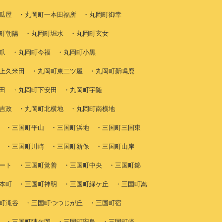
瓜屋 ・丸岡町一本田福所 ・丸岡町御幸
町朝陽 ・丸岡町堀水 ・丸岡町玄女
爪 ・丸岡町今福 ・丸岡町小黒
上久米田 ・丸岡町東二ツ屋 ・丸岡町新鳴鹿
田 ・丸岡町下安田 ・丸岡町宇随
吉政 ・丸岡町北横地 ・丸岡町南横地
 ・三国町平山 ・三国町浜地 ・三国町三国東
 ・三国町川崎 ・三国町新保 ・三国町山岸
ート ・三国町覚善 ・三国町中央 ・三国町錦
本町 ・三国町神明 ・三国町緑ケ丘 ・三国町嵩
町滝谷 ・三国町つつじが丘 ・三国町宿
 ・三国町陣ケ岡 ・三国町安島 ・三国町崎