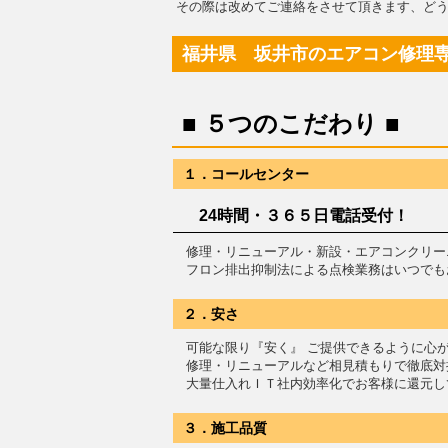
その際は改めてご連絡をさせて頂きます、どう
福井県 坂井市のエアコン修理
■ ５つのこだわり ■
１．コールセンター
24時間・３６５日電話受付！
修理・リニューアル・新設・エアコンクリー
フロン排出抑制法による点検業務はいつでも
２．安さ
可能な限り『安く』 ご提供できるように心
修理・リニューアルなど相見積もりで徹底対
大量仕入れＩＴ社内効率化でお客様に還元し
３．施工品質