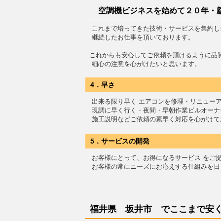
空調機ビジネスを始めて２０年・
これまで培ってきた技術・サービスを集約し
継続したお仕事を頂いております。
これからも安心してご依頼を頂けるように品
細心の注意を心がけたいと思います。
4．早さ
出来る限り早く エアコンを修理・リニュー
現調に早く行く・夜間・早朝作業ビルオーナ
施工説明などご依頼の素早く対応を心がけて
5．サービスの開発
お客様にとって、お得になるサービス をご
お客様の常にニーズにお応えする仕組みを日
福井県 坂井市 で
ここまで安