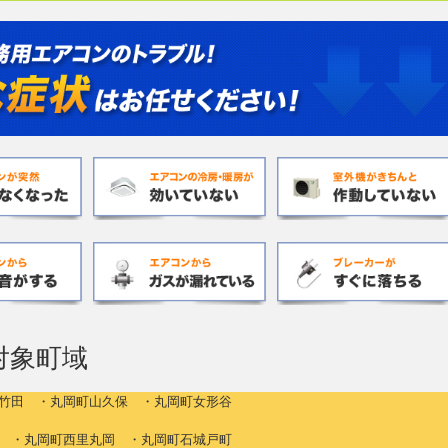
対象町域
竹田 ・丸岡町山久保 ・丸岡町女形谷
 ・丸岡町西里丸岡 ・丸岡町石城戸町