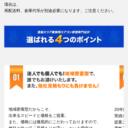
場合は、
再配送料、倉庫代等が別途必要になります、ご注意ください。
地域密着型だからこそ、
20年間
出来るスピードと価格をご提案。
実績が
また、価格には徹底的にこだわっておりますので、
提案力
他社と比べて「見積もりが高い」という場合は、