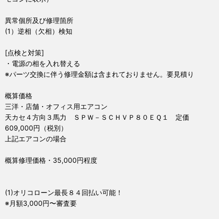
異常個所及び修理箇所
(1）逆相（欠相）検知
[点検と対策]
・電源の相を入れ替える
※パーツ交換に伴う修理金額は含まれておりません。要見積り
概算価格
三洋・店舗・オフィス用エアコン
天カセ４方向３馬力 ＳＰＷ－ＳＣＨＶＰ８０ＥＱ１ 定価
609,000円（税別）
上記エアコンの場合
概算修理価格・35,000円程度
(1)オリコローン最長８４回払い可能！
※月額3,000円〜審査要