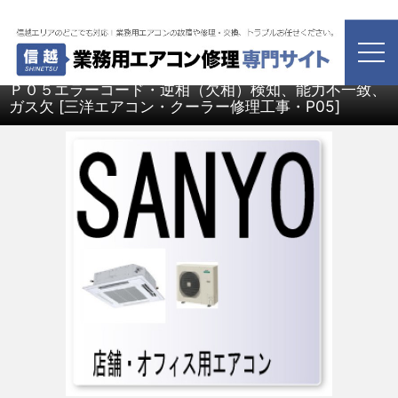
ホーム
>
新潟・長野・富山・石川・福井・山梨・業務用エアコン修理
>
三洋電機 エアコン修理
>
Ｐ０５エラーコード・逆相（欠相）検知、能力不一致、ガス欠
Ｐ０５エラーコード・逆相（欠相）検知、能力不一致、
ガス欠
[
三洋エアコン・クーラー修理工事・P05
]