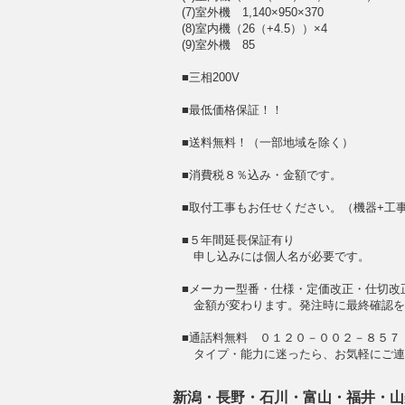
(7)室外機 1,140×950×370
(8)室内機（26（+4.5））×4
(9)室外機 85
■三相200V
■最低価格保証！！
■送料無料！（一部地域を除く）
■消費税８％込み・金額です。
■取付工事もお任せください。（機器+工
■５年間延長保証有り
申し込みには個人名が必要です。
■メーカー型番・仕様・定価改正・仕切改
金額が変わります。発注時に最終確認を
■通話料無料 ０１２０－００２－８５７
タイプ・能力に迷ったら、お気軽にご連
新潟・長野・石川・富山・福井・山梨