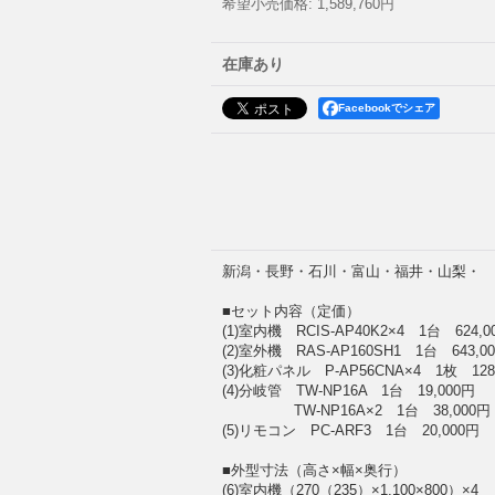
希望小売価格
:
1,589,760円
在庫あり
Facebookでシェア
新潟・長野・石川・富山・福井・山梨・ 日立 
■セット内容（定価）
(1)室内機 RCIS-AP40K2×4 1台 624,0
(2)室外機 RAS-AP160SH1 1台 643,0
(3)化粧パネル P-AP56CNA×4 1枚 128
(4)分岐管 TW-NP16A 1台 19,000円
TW-NP16A×2 1台 38,000円
(5)リモコン PC-ARF3 1台 20,000円
■外型寸法（高さ×幅×奥行）
(6)室内機（270（235）×1,100×800）×4