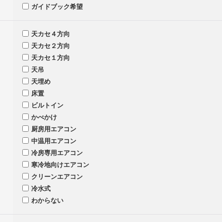
ガイドブック希望
天カセ４方向
天カセ２方向
天カセ１方向
天吊
天埋め
床置
ビルトイン
かべかけ
厨房用エアコン
中温用エアコン
冷房専用エアコン
寒冷地向けエアコン
クリーンエアコン
冷水式
わからない