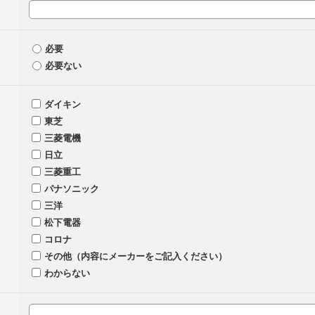
必要
必要ない
ダイキン
東芝
三菱電機
日立
三菱重工
パナソニック
三洋
松下電器
コロナ
その他（内容にメーカーをご記入ください）
わからない